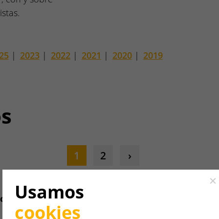
stas.
25
|
2023
|
2022
|
2021
|
2020
|
2019
os
1
2
Cl
Usamos
04.06.2025
ocimiento "Mejor
Weishaupt es una de l
cookies
populares en 2025. Nue