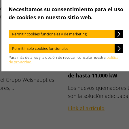
comunicación, la innov
 categorías de marca,
Necesitamos su consentimiento para el uso
anza y…
La empresa familiar Weis
de cookies en nuestro sitio web.
la diligencia, la orientació
Permitir cookies funcionales y de marketing
Link al artículo
Permitir solo cookies funcionales
Para más detalles y la opción de revocar, consulte nuestra
política
11.03.2025
de privacidad.
.
Quemador Weishaupt e
de hasta 11.000 kW
el Grupo Weishaupt es
ores,…
Los nuevos quemadores 
son la solución adecuad
Link al artículo