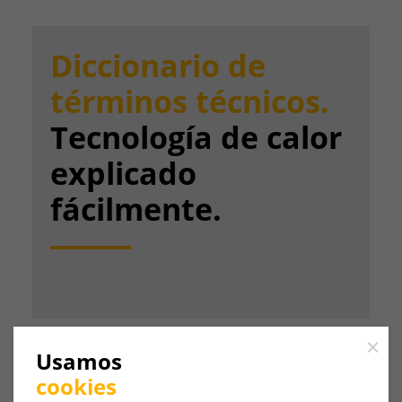
Diccionario de
términos técnicos.
Tecnología de calor
explicado
fácilmente.
Close
Usamos
cookies