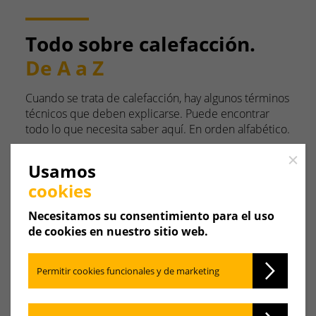
Todo sobre calefacción.
De A a Z
Cuando se trata de calefacción, hay algunos términos
técnicos que deben explicarse. Puede encontrar
todo lo que necesita saber aquí. En orden alfabético.
Close
Usamos
cookies
Necesitamos su consentimiento para el uso
A
B
C
D
E
F
de cookies en nuestro sitio web.
G
H
I
J
K
L
Permitir cookies funcionales y de marketing