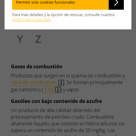
M
N
O
P
Q
R
Permitir solo cookies funcionales
Para más detalles y la opción de revocar, consulte nuestra
S
T
U
V
W
X
política de privacidad.
.
Y
Z
Gases de combustión
Productos que surgen en la quema de combustible y
Aire de combustión
. Se forman principalmente
gas carbónico (
CO2
) y vapor.
Gasóleo con bajo contenido de azufre
Un producto de alta calidad obtenido del
procesamiento de petróleo crudo. Combustible
altamente líquido, que consiste en hidrocarburos, no
supera un contenido de azufre de 50 mg/kg. Los