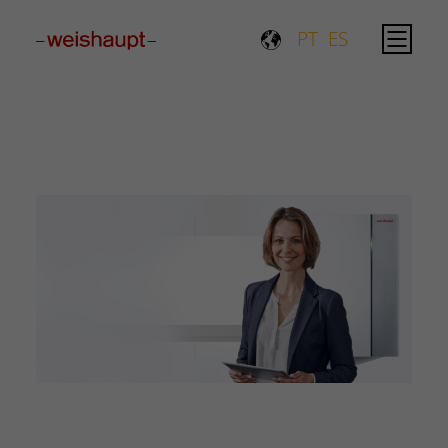
Please select a page template in page properties.
PT
ES